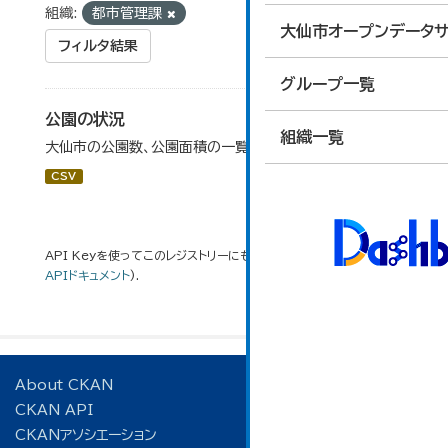
組織:
都市管理課
大仙市オープンデータサ
フィルタ結果
グループ一覧
公園の状況
組織一覧
大仙市の公園数、公園面積の一覧です。
CSV
API Keyを使ってこのレジストリーにもアクセス可能です
API
(see
APIドキュメント
).
About CKAN
CKAN API
CKANアソシエーション