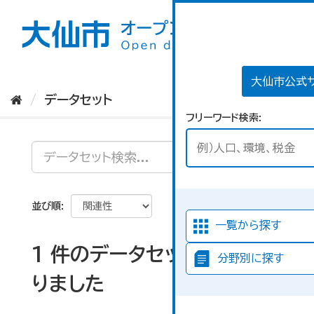
ス
キ
ッ
プ
し
て
大仙市公式
内
データセット
容
フリーワード検索
へ
並び順
一覧から探す
1 件のデータセットが見つか
分野別に探す
りました