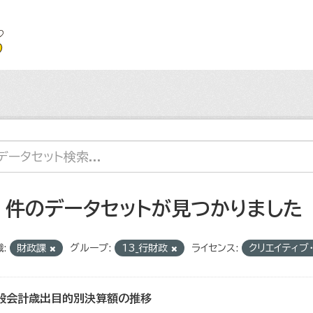
4 件のデータセットが見つかりました
:
財政課
グループ:
13_行財政
ライセンス:
クリエイティブ
般会計歳出目的別決算額の推移