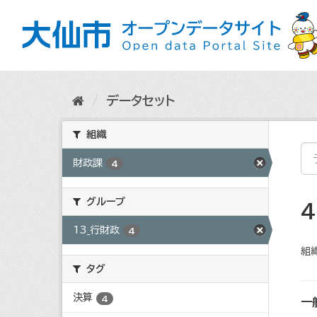
ス
キ
ッ
プ
し
て
内
データセット
容
へ
組織
財政課
4
グループ
13_行財政
4
組織
タグ
決算
4
一