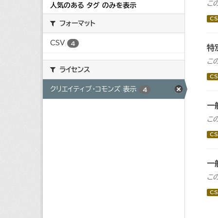
こ
人気のある タグ のみを表示
CS
フォーマット
CSV
4
特
こ
ライセンス
CS
クリエイティブ・コモンズ 表示
4
一
こ
CS
一
こ
CS