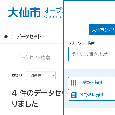
ス
キ
ッ
プ
し
て
大仙市公式
内
データセット
容
フリーワード検索
へ
並び順
一覧から探す
4 件のデータセットが見つか
分野別に探す
りました