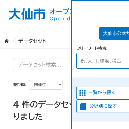
ス
キ
ッ
プ
し
て
大仙市公式
内
データセット
容
フリーワード検索
へ
並び順
一覧から探す
4 件のデータセットが見つか
分野別に探す
りました