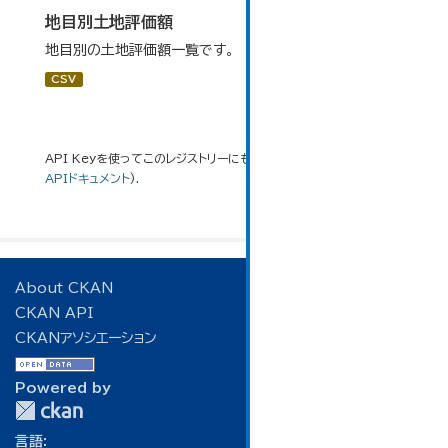
地目別土地評価額
地目別の土地評価額一覧です。
CSV
API Keyを使ってこのレジストリーにもアクセス可能です
API
(see
APIドキュメント
).
About CKAN
CKAN API
CKANアソシエーション
Powered by
言語