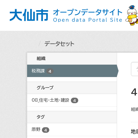
ス
キ
ッ
プ
し
て
内
データセット
容
へ
組織
税務課
4
グループ
08_住宅・土地・建設
4
組織
タグ
原野
4
地