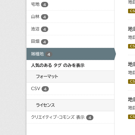
地
宅地
4
CS
山林
4
地
池沼
4
地
田畑
4
CS
雑種地
4
地
人気のある タグ のみを表示
地
フォーマット
CS
CSV
4
地
ライセンス
地
クリエイティブ・コモンズ 表示
CS
4