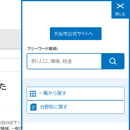
大仙市公式サイトへ
閉じる
メニュー
大仙市公式サイトへ
フリーワード検索
た
並び順
一覧から探す
分野別に探す
1日（H27～）・平成23年のみ平成24年2月1日現
密機械、一般用機械の分類は廃止。また、衣服は繊維