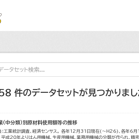
158 件のデータセットが見つかりまし
業（中分類）別原材料使用額等の推移
典：工業統計調査、経済センサス。 各年12月31日現在(～H26)、各年6月
。 平成20年よりはん用機械、生産用機械、業務用機械の分類が作られ、精