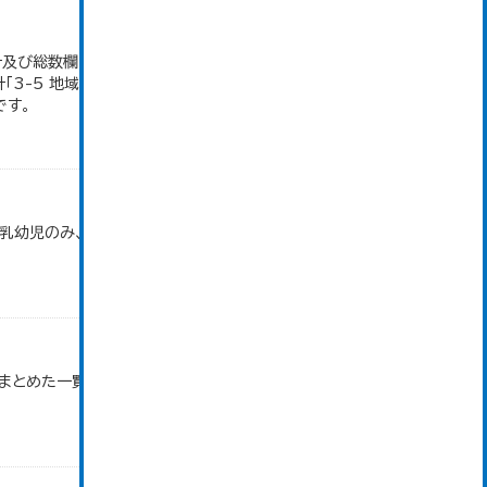
地計及び総数欄については、1ha未満を四捨五入して
「3-5 地域別経営耕地面積」のデータを参照してい
です。
で乳幼児のみ、平成20年度から令和元年度までは乳
まとめた一覧です。 令和６年１月１日調査時点での