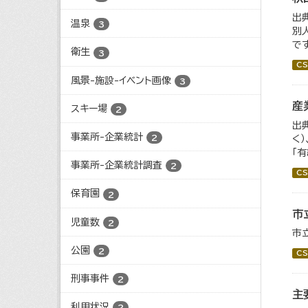
出
温泉
3
別
で
衛生
3
CS
風景-施設-イベント画像
3
産
スキー場
2
出
事業所-企業統計
2
く
「
事業所-企業統計調査
2
CS
保育園
2
市
児童数
2
市
公園
2
CS
刑事事件
2
主
利用状況
2