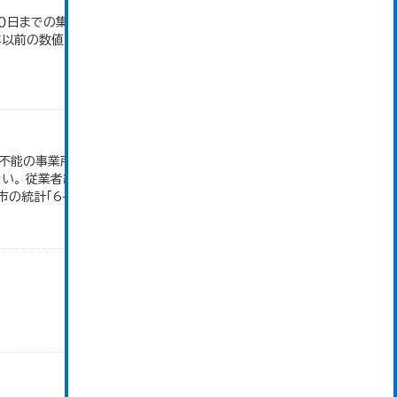
日までの集計。 大仙市の統計「2-10 秋田県年齢
4年以前の数値は合併前市町村の数値を合算したもの
付不能の事業所、卸売の商品販売額（仲立手数料を除
。 従業者総数は「個人業主」、「無給家族従業者」、
統計「6-2...