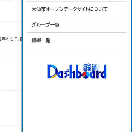
大仙市オープンデータサイトについて
グループ一覧
各年ともに、前年１０月１日～当年９月３０日で集計。
組織一覧