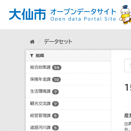
ス
キ
ッ
プ
し
て
内
データセット
容
へ
組織
総合政策課
59
保険年金課
10
生活環境課
7
観光交流課
7
産
経営管理課
5
出
道路河川課
5
在