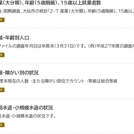
業（大分類）、年齢（5歳階級）、15歳以上就業者数
典：国勢調査、大仙市の統計「2-7 産業(大分類)、年齢(5歳階級)、15歳
V
域・年齢別人口
ファイルの調査年月日は年度末（3月31日）です。 （例）平成27年度の調査
V
級・障がい別の状況
年度末現在の人数 ・主たる障がい部位でカウント ・等級は総合等級
V
易水道・小規模水道の状況
易水道・小規模水道の状況です。
V