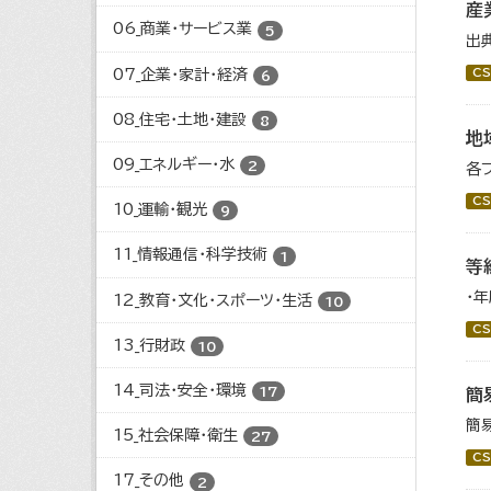
産
06_商業・サービス業
5
出
07_企業・家計・経済
CS
6
08_住宅・土地・建設
8
地
09_エネルギー・水
2
各
CS
10_運輸・観光
9
11_情報通信・科学技術
1
等
・
12_教育・文化・スポーツ・生活
10
CS
13_行財政
10
14_司法・安全・環境
17
簡
簡
15_社会保障・衛生
27
CS
17_その他
2