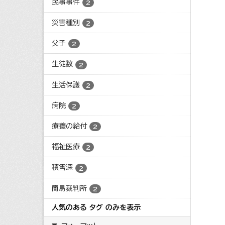
民事事件
2
災害種別
2
父子
2
生徒数
2
生活保護
2
病院
2
療養の給付
2
福祉医療
2
積雪深
2
簡易裁判所
2
人気のある タグ のみを表示