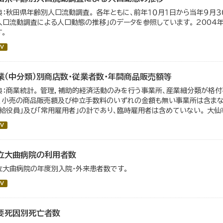
典：秋田県年齢別人口流動調査。 各年ともに、前年１０月１日から当年９月３０
人口流動調査による人口動態の推移」のデータを参照しています。 200
す。
V
業（中分類）別商店数・従業者数・年間商品販売額等
典：商業統計。 管理，補助的経済活動のみを行う事業所、産業細分類が格
）、小売の商品販売額及び仲立手数料のいずれの金額も無い事業所は含まない
有給役員」及び「常用雇用者」の計であり、臨時雇用者は含めていない。 大仙市の
V
立大曲病院の利用者数
立大曲病院の年度別入院・外来患者数です。
V
要死因別死亡者数