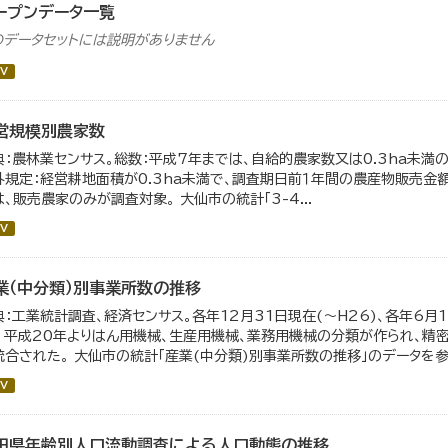
ープンデータ一覧
のデータセットには説明がありません
V
営規模別農家数
典：農林業センサス。総数：平成7年までは、自給的農家数又は0.3ha未
外規定：経営耕地面積が0.3ha未満で、調査期日前１年間の農産物販売金額が
は、販売農家のみが調査対象。 大仙市の統計「3-4...
V
業（中分類）別事業所数の推移
典：工業統計調査、経済センサス。各年12月31日現在(～H26)、各年6月1
。 平成20年よりはん用機械、生産用機械、業務用機械の分類が作られ、精
統合された。 大仙市の統計「産業(中分類)別事業所数の推移」のデータを参照
V
田県年齢別人口流動調査による人口動態の推移