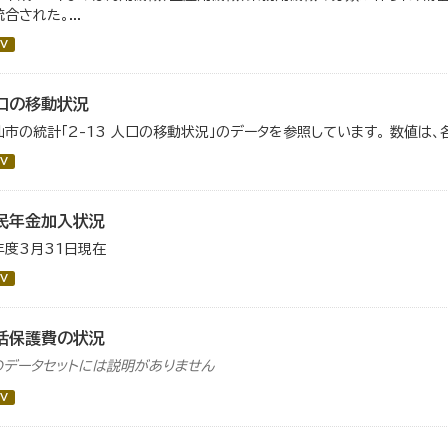
合された。...
V
口の移動状況
仙市の統計「2-13 人口の移動状況」のデータを参照しています。 数値は、
V
民年金加入状況
年度3月31日現在
V
活保護費の状況
のデータセットには説明がありません
V