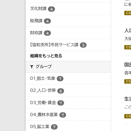
に統
文化財課
4
CS
税務課
4
人
財政課
4
大
【協和支所】市民サービス課
3
CS
組織をもっと見る
国
グループ
各
01_国土・気象
7
CS
02_人口・世帯
8
生
03_労働・賃金
7
こ
04_農林水産業
7
CS
05_鉱工業
7