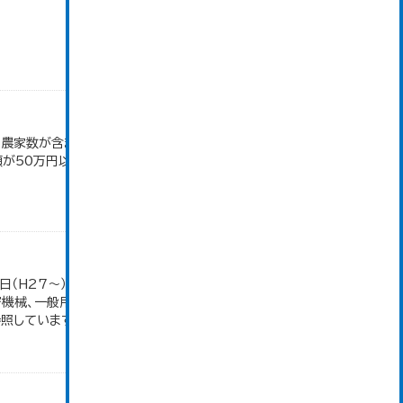
満の農家数が含まれているため横の計と合致しない。
50万円以上の農家。 平成12・17・22・27年数
日（H27～）・平成23年のみ平成24年2月1日現
密機械、一般用機械の分類は廃止。また、衣服は繊維
しています。...