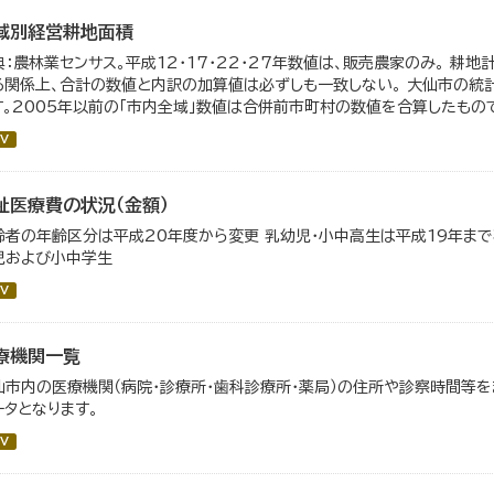
域別経営耕地面積
典：農林業センサス。平成12・17・22・27年数値は、販売農家のみ。 耕
る関係上、合計の数値と内訳の加算値は必ずしも一致しない。 大仙市の統計
す。2005年以前の「市内全域」数値は合併前市町村の数値を合算したもの
V
祉医療費の状況（金額）
齢者の年齢区分は平成20年度から変更 乳幼児・小中高生は平成19年ま
児および小中学生
V
療機関一覧
仙市内の医療機関（病院・診療所・歯科診療所・薬局）の住所や診察時間等を
ータとなります。
V