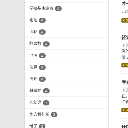
オ
学校基本調査
4
こ
宅地
4
CS
山林
4
経
教員数
4
出
例
池沼
4
値
CS
決算
4
田畑
4
産
出
雑種地
4
在
に
乳幼児
3
CS
地方裁判所
3
母子
3
秋