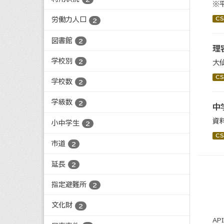
※
CS
労働力人口
2
図書館
2
理
学校別
2
大
CS
学校数
2
学級数
2
中
資
小中学生
2
CS
市道
2
延長
2
指定避難所
2
文化財
2
AP