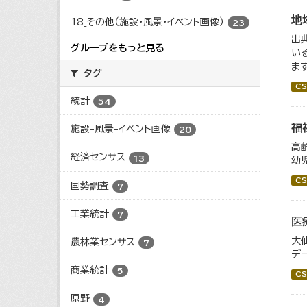
地
18_その他（施設・風景・イベント画像）
23
出
グループをもっと見る
い
ま
タグ
CS
統計
54
福
施設-風景-イベント画像
20
高
経済センサス
13
幼
CS
国勢調査
7
工業統計
7
医
大
農林業センサス
7
デ
商業統計
5
CS
原野
4