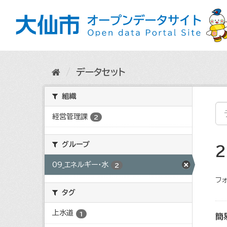
ス
キ
ッ
プ
し
て
内
データセット
容
へ
組織
経営管理課
2
グループ
09_エネルギー・水
2
フォ
タグ
上水道
1
簡