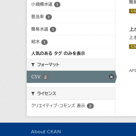
簡
小規模水道
1
CS
普及率
1
上
簡易水道
1
上
給水
1
CS
人気のある タグ のみを表示
フォーマット
AP
CSV
2
ライセンス
クリエイティブ・コモンズ 表示
2
About CKAN