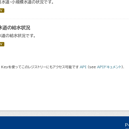
易水道・小規模水道の状況です。
V
水道の給水状況
水道の給水状況です。
V
I Keyを使ってこのレジストリーにもアクセス可能です
API
(see
APIドキュメント
).
P