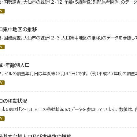
典：国勢調査。大仙市の統計「2-12 年齢（5歳階級）別配偶者関係」のデー
V
口集中地区の推移
典：国勢調査。大仙市の統計「2-3 人口集中地区の推移」のデータを参照し
V
域・年齢別人口
ファイルの調査年月日は年度末（3月31日）です。 （例）平成27年度の調査
V
口の移動状況
仙市の統計「2-13 人口の移動状況」のデータを参照しています。 数値は、
V
民基本台帳人口及び世帯数の推移