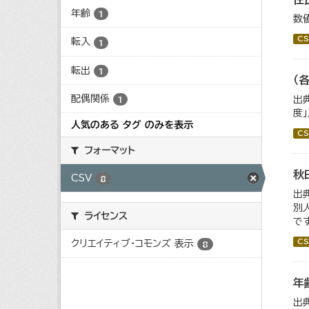
年齢
1
数
CS
転入
1
転出
1
（
配偶関係
出
1
度
人気のある タグ のみを表示
CS
フォーマット
秋
CSV
8
出
別
ライセンス
で
CS
クリエイティブ・コモンズ 表示
8
年
出