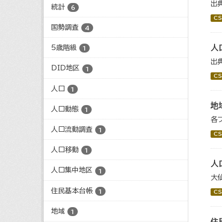
出
統計
6
CS
国勢調査
4
人
5歳階級
1
出
DID地区
1
CS
人口
1
地
人口動態
1
各
人口流動調査
1
CS
人口移動
1
人
人口集中地区
1
大
住民基本台帳
1
CS
地域
1
住