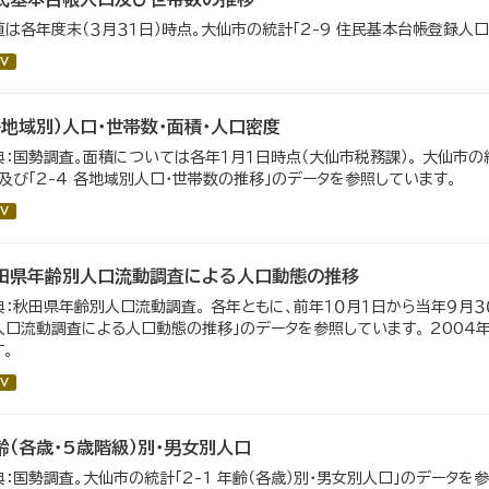
値は各年度末（３月３１日）時点。大仙市の統計「2-9 住民基本台帳登録人
V
各地域別）人口・世帯数・面積・人口密度
典：国勢調査。面積については各年１月１日時点（大仙市税務課）。 大仙市の統
」及び「2-4 各地域別人口・世帯数の推移」のデータを参照しています。
V
田県年齢別人口流動調査による人口動態の推移
典：秋田県年齢別人口流動調査。 各年ともに、前年１０月１日から当年９月３０
人口流動調査による人口動態の推移」のデータを参照しています。 200
す。
V
齢（各歳・5歳階級）別・男女別人口
典：国勢調査。大仙市の統計「2-1 年齢（各歳）別・男女別人口」のデータを