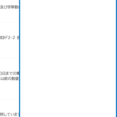
口及び世帯数の推移」のデータを参照しています。
計「2-2 各地域別人口・人口増減・面積・人口密
日までの集計。 大仙市の統計「2-10 秋田県年齢
4年以前の数値は合併前市町村の数値を合算したもの
参照しています。