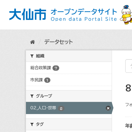
ス
キ
ッ
プ
し
て
内
データセット
容
へ
組織
総合政策課
7
市民課
1
グループ
フォ
02_人口・世帯
8
タグ
年