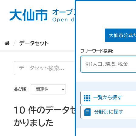
ス
キ
ッ
プ
し
て
大仙市公式
内
データセット
容
フリーワード検索
へ
並び順
一覧から探す
10 件のデータセットが見つ
分野別に探す
かりました