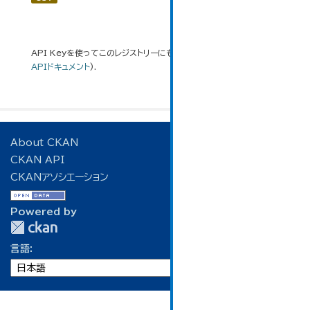
API Keyを使ってこのレジストリーにもアクセス可能です
API
(see
APIドキュメント
).
About CKAN
CKAN API
CKANアソシエーション
Powered by
言語