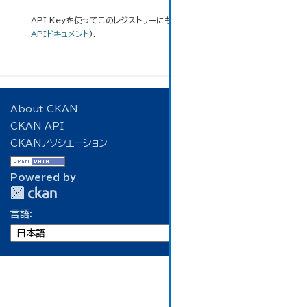
API Keyを使ってこのレジストリーにもアクセス可能です
API
(see
APIドキュメント
).
About CKAN
CKAN API
CKANアソシエーション
Powered by
言語