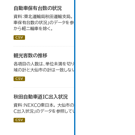
自動車保有台数の状況
資料：東北運輸局秋田運輸支局。 大仙市の統計「8-3 自動
車保有台数の状況」のデータを参照しています。 令和2年
から軽二輪車を除く。
CSV
観光客数の推移
各項目の人数は、単位未満を切り捨てしているため、各地
域の計と大仙市の計は一致しない場合がある。
CSV
秋田自動車道ＩＣ出入状況
資料：ＮＥＸＣＯ東日本。 大仙市の統計「8-1 秋田自動車道Ｉ
Ｃ出入状況」のデータを参照しています。
CSV