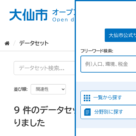
ス
キ
ッ
プ
し
て
大仙市公式
内
データセット
容
フリーワード検索
へ
並び順
一覧から探す
9 件のデータセットが見つか
分野別に探す
りました