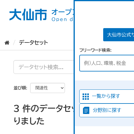
ス
キ
ッ
プ
し
て
大仙市公式
内
データセット
容
フリーワード検索
へ
並び順
一覧から探す
3 件のデータセットが見つか
分野別に探す
りました