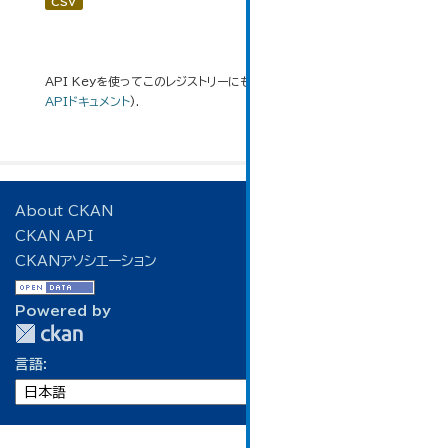
CSV
API Keyを使ってこのレジストリーにもアクセス可能です
API
(see
APIドキュメント
).
About CKAN
CKAN API
CKANアソシエーション
Powered by
言語