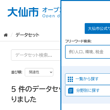
ス
キ
ッ
プ
し
て
大仙市公式
内
データセット
容
フリーワード検索
へ
並び順
一覧から探す
5 件のデータセットが見つか
分野別に探す
りました