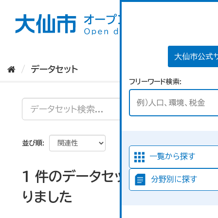
ス
キ
ッ
プ
し
て
大仙市公式
内
データセット
容
フリーワード検索
へ
並び順
一覧から探す
1 件のデータセットが見つか
分野別に探す
りました