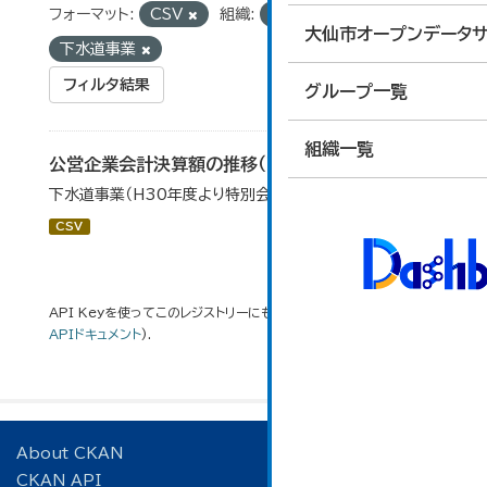
フォーマット:
CSV
組織:
経営管理課
タグ:
大仙市オープンデータサ
下水道事業
フィルタ結果
グループ一覧
組織一覧
公営企業会計決算額の推移（下水道事業）
下水道事業（H30年度より特別会計から移行）
CSV
API Keyを使ってこのレジストリーにもアクセス可能です
API
(see
APIドキュメント
).
About CKAN
CKAN API