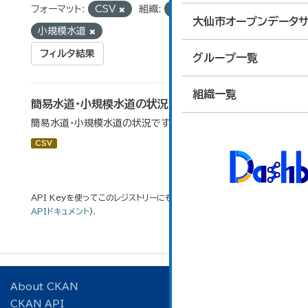
フォーマット:
CSV
組織:
経営管理課
タグ:
大仙市オープンデータサ
小規模水道
フィルタ結果
グループ一覧
組織一覧
簡易水道・小規模水道の状況
簡易水道・小規模水道の状況です。
CSV
API Keyを使ってこのレジストリーにもアクセス可能です
API
(see
APIドキュメント
).
About CKAN
CKAN API