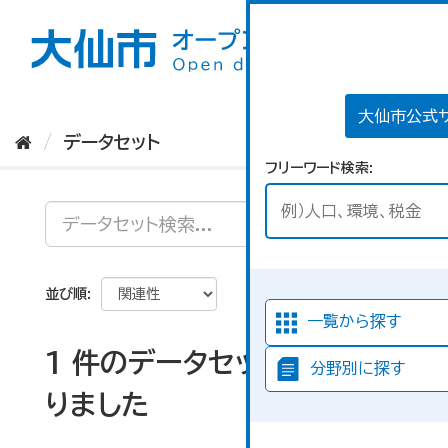
ス
キ
ッ
プ
し
て
大仙市公式
内
データセット
容
フリーワード検索
へ
並び順
一覧から探す
1 件のデータセットが見つか
分野別に探す
りました