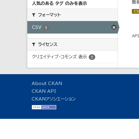
簡
人気のある タグ のみを表示
CS
フォーマット
CSV
1
AP
ライセンス
クリエイティブ・コモンズ 表示
1
About CKAN
CKAN API
CKANアソシエーション