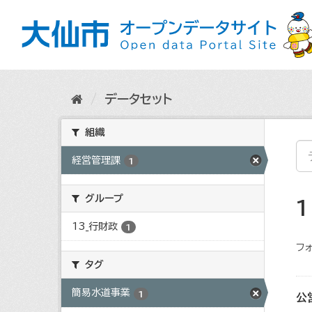
ス
キ
ッ
プ
し
て
内
データセット
容
へ
組織
経営管理課
1
グループ
13_行財政
1
フォ
タグ
簡易水道事業
1
公