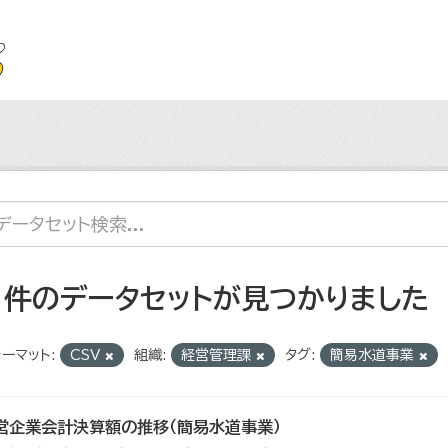
1 件のデータセットが見つかりました
ーマット:
CSV
組織:
経営管理課
タグ:
簡易水道事業
営企業会計決算額の推移（簡易水道事業）