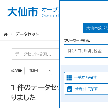
ス
キ
ッ
プ
し
て
大仙市公式
内
データセット
容
フリーワード検索
へ
並び順
一覧から探す
1 件のデータセットが見つか
分野別に探す
りました