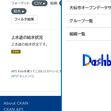
フォーマット:
CSV
組織:
経営管理課
タグ:
大仙市オープンデータサ
給水
フィルタ結果
グループ一覧
組織一覧
上水道の給水状況
上水道の給水状況です。
CSV
API Keyを使ってこのレジストリーにもアクセス可能です
API
(see
APIドキュメント
).
About CKAN
CKAN API