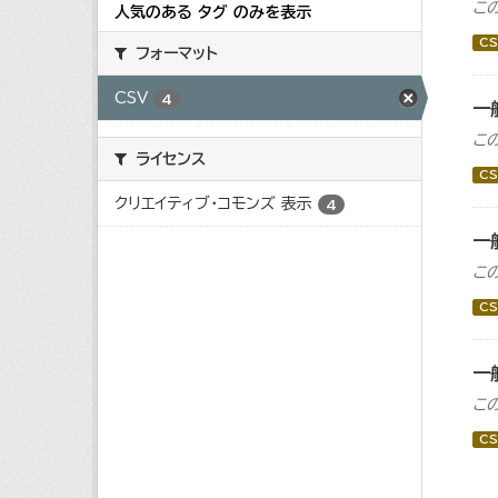
こ
人気のある タグ のみを表示
CS
フォーマット
CSV
4
一
こ
ライセンス
CS
クリエイティブ・コモンズ 表示
4
一
こ
CS
一
こ
CS