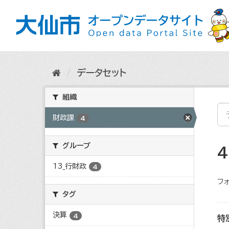
ス
キ
ッ
プ
し
て
内
データセット
容
へ
組織
財政課
4
グループ
13_行財政
4
フォ
タグ
決算
4
特