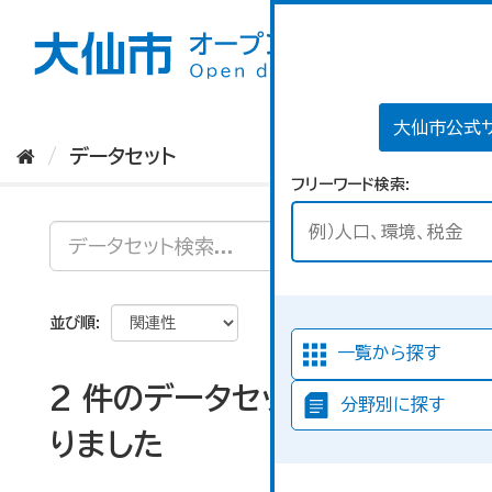
ス
キ
ッ
プ
し
て
大仙市公式
内
データセット
容
フリーワード検索
へ
並び順
一覧から探す
2 件のデータセットが見つか
分野別に探す
りました