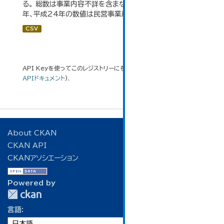
る。 総数は事業内容不詳を含まない。平成11年、平成16
年、平成24年の数値は民営事業所のみの数値。...
CSV
API Keyを使ってこのレジストリーにもアクセス可能です
API
(see
APIドキュメント
).
About CKAN
CKAN API
CKANアソシエーション
Powered by
言語