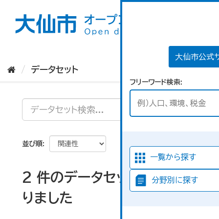
ス
キ
ッ
プ
し
て
大仙市公式
内
データセット
容
フリーワード検索
へ
並び順
一覧から探す
2 件のデータセットが見つか
分野別に探す
りました