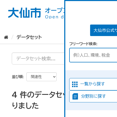
ス
キ
ッ
プ
し
て
大仙市公式
内
データセット
容
フリーワード検索
へ
並び順
一覧から探す
4 件のデータセットが見つか
分野別に探す
りました