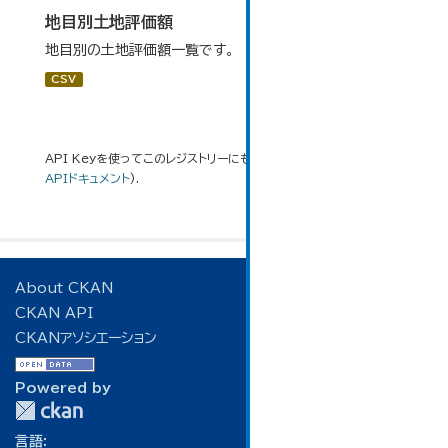
地目別土地評価額
地目別の土地評価額一覧です。
CSV
API Keyを使ってこのレジストリーにもアクセス可能です
API
(see
APIドキュメント
).
About CKAN
CKAN API
CKANアソシエーション
Powered by
言語