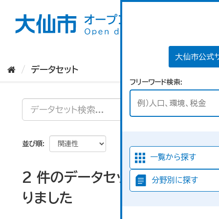
ス
キ
ッ
プ
し
て
大仙市公式
内
データセット
容
フリーワード検索
へ
並び順
一覧から探す
2 件のデータセットが見つか
分野別に探す
りました