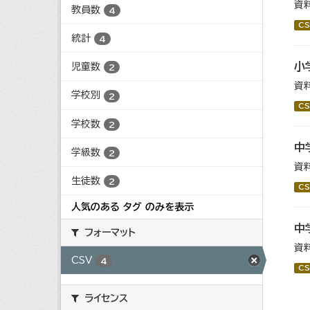
資
教員数
4
CS
統計
4
小
児童数
2
資
学校別
2
CS
学校数
2
中
学級数
2
資
生徒数
2
CS
人気のある タグ のみを表示
中
フォーマット
資
CSV
4
CS
ライセンス