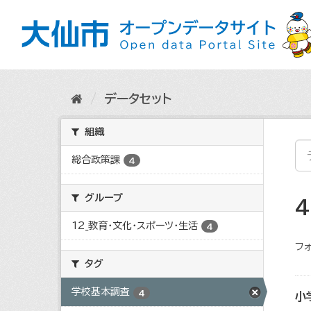
ス
キ
ッ
プ
し
て
内
データセット
容
へ
組織
総合政策課
4
グループ
12_教育・文化・スポーツ・生活
4
フォ
タグ
学校基本調査
4
小