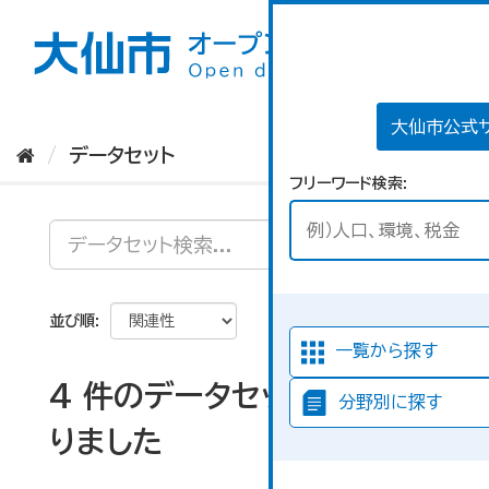
ス
キ
ッ
プ
し
て
大仙市公式
内
データセット
容
フリーワード検索
へ
並び順
一覧から探す
4 件のデータセットが見つか
分野別に探す
りました