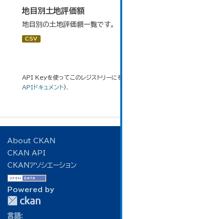
地目別土地評価額
地目別の土地評価額一覧です。
CSV
API Keyを使ってこのレジストリーにもアクセス可能です
API
(see
APIドキュメント
).
About CKAN
CKAN API
CKANアソシエーション
Powered by
言語