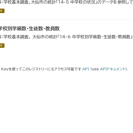
料：学校基本調査。大仙市の統計「14-5 中学校の状況」のデータを参照して
V
学校別学級数・生徒数・教員数
料：学校基本調査。 大仙市の統計「14-6 中学校別学級数・生徒数・教員数
V
I Keyを使ってこのレジストリーにもアクセス可能です
API
(see
APIドキュメント
).