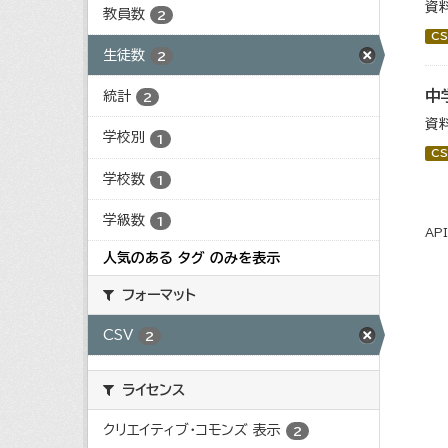
資
教員数
2
CS
生徒数
2
中
統計
2
資
学校別
1
CS
学校数
1
学級数
1
AP
人気のある タグ のみを表示
フォーマット
CSV
2
ライセンス
クリエイティブ・コモンズ 表示
2