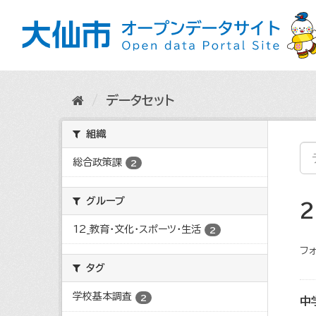
ス
キ
ッ
プ
し
て
内
データセット
容
へ
組織
総合政策課
2
グループ
12_教育・文化・スポーツ・生活
2
フォ
タグ
学校基本調査
2
中