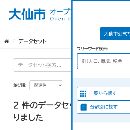
ス
キ
ッ
プ
し
て
大仙市公式
内
データセット
容
フリーワード検索
へ
並び順
一覧から探す
2 件のデータセットが見つか
分野別に探す
りました