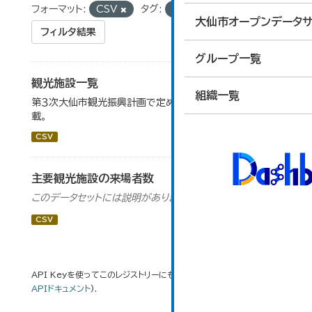
フォーマット:
CSV
タグ:
道の駅
温泉
大仙市オープンデータサ
フィルタ結果
グループ一覧
観光施設一覧
組織一覧
第３次大仙市観光振興計画で定めた、主要観光施設を掲
載。
CSV
主要観光施設の来場者数
このデータセットには説明がありません
CSV
API Keyを使ってこのレジストリーにもアクセス可能です
API
(see
APIドキュメント
).