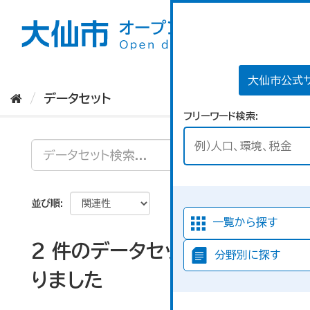
ス
キ
ッ
プ
し
て
大仙市公式
内
データセット
容
フリーワード検索
へ
並び順
一覧から探す
2 件のデータセットが見つか
分野別に探す
りました