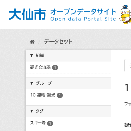
ス
キ
ッ
プ
し
て
内
データセット
容
へ
組織
観光交流課
1
グループ
10_運輸・観光
1
フォ
タグ
スキー場
1
観