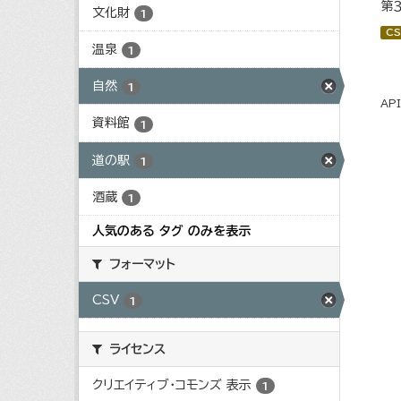
第
文化財
1
CS
温泉
1
自然
1
AP
資料館
1
道の駅
1
酒蔵
1
人気のある タグ のみを表示
フォーマット
CSV
1
ライセンス
クリエイティブ・コモンズ 表示
1