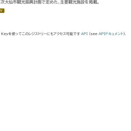
３次大仙市観光振興計画で定めた、主要観光施設を掲載。
V
I Keyを使ってこのレジストリーにもアクセス可能です
API
(see
APIドキュメント
).