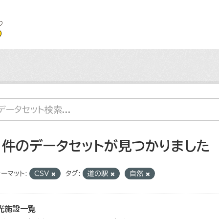
1 件のデータセットが見つかりました
ーマット:
CSV
タグ:
道の駅
自然
光施設一覧