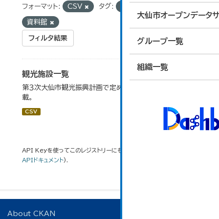
フォーマット:
CSV
タグ:
道の駅
大仙市オープンデータサ
資料館
フィルタ結果
グループ一覧
組織一覧
観光施設一覧
第３次大仙市観光振興計画で定めた、主要観光施設を掲
載。
CSV
API Keyを使ってこのレジストリーにもアクセス可能です
API
(see
APIドキュメント
).
About CKAN