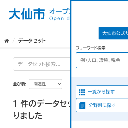
ス
キ
ッ
プ
し
て
大仙市公式
内
データセット
容
フリーワード検索
へ
並び順
一覧から探す
1 件のデータセットが見つか
分野別に探す
りました