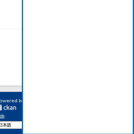
owered by
語