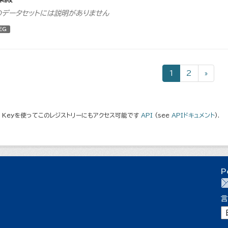
のデータセットには説明がありません
EG
1
2
»
I Keyを使ってこのレジストリーにもアクセス可能です
API
(see
APIドキュメント
).
P
言