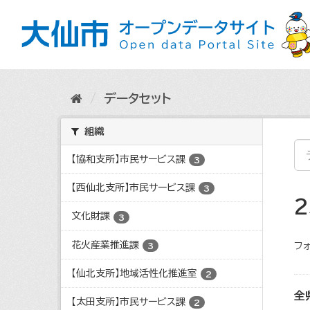
ス
キ
ッ
プ
し
て
内
データセット
容
へ
組織
【協和支所】市民サービス課
3
【西仙北支所】市民サービス課
3
文化財課
3
花火産業推進課
フォ
3
【仙北支所】地域活性化推進室
2
全
【太田支所】市民サービス課
2