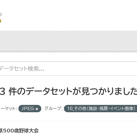
23 件のデータセットが見つかりまし
ーマット:
JPEG
グループ:
18_その他（施設・風景・イベント画像）
県500歳野球大会