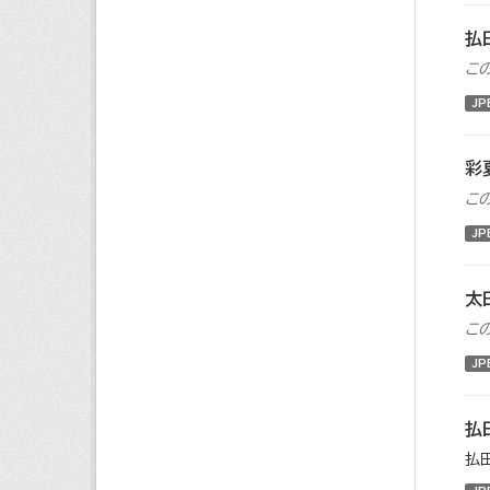
払
こ
JP
彩
こ
JP
太
こ
JP
払
払