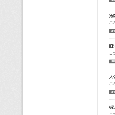
JP
角
こ
JP
旧
こ
JP
大
こ
JP
椒
こ