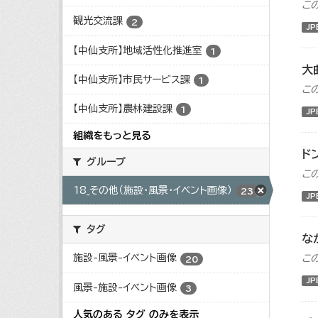
こ
観光交流課
2
JP
【中仙支所】地域活性化推進室
1
大
【中仙支所】市民サービス課
1
こ
【中仙支所】農林建設課
1
JP
組織をもっと見る
ド
グループ
こ
18_その他（施設・風景・イベント画像）
23
JP
タグ
な
施設-風景-イベント画像
こ
20
JP
風景-施設-イベント画像
3
人気のある タグ のみを表示