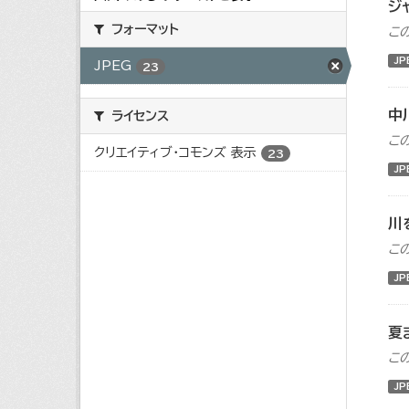
ジ
フォーマット
こ
JP
JPEG
23
中
ライセンス
こ
クリエイティブ・コモンズ 表示
23
JP
川
こ
JP
夏
こ
JP