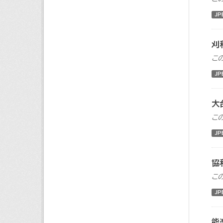
JP
刈
こ
JP
大
こ
JP
協
こ
JP
能