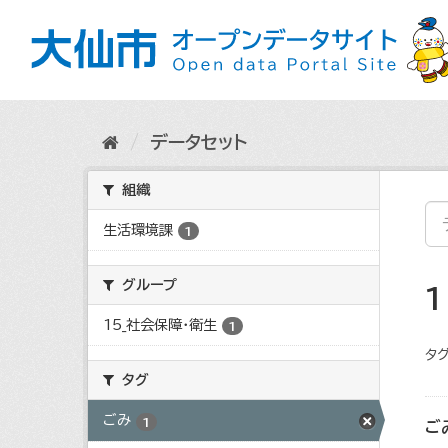
ス
キ
ッ
プ
し
て
内
データセット
容
へ
組織
生活環境課
1
グループ
15_社会保障・衛生
1
タグ
タグ
ごみ
1
ご