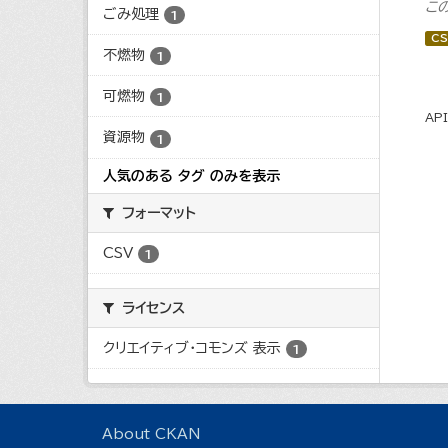
こ
ごみ処理
1
CS
不燃物
1
可燃物
1
AP
資源物
1
人気のある タグ のみを表示
フォーマット
CSV
1
ライセンス
クリエイティブ・コモンズ 表示
1
About CKAN