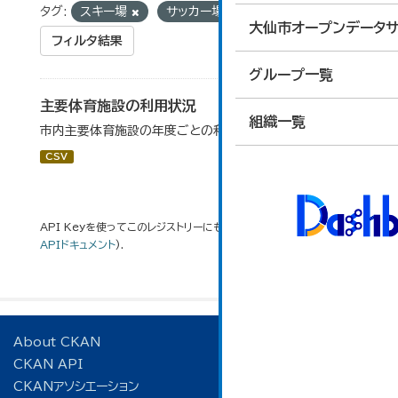
タグ:
スキー場
サッカー場
キャンプ場
大仙市オープンデータサ
フィルタ結果
グループ一覧
主要体育施設の利用状況
組織一覧
市内主要体育施設の年度ごとの利用状況データです。
CSV
API Keyを使ってこのレジストリーにもアクセス可能です
API
(see
APIドキュメント
).
About CKAN
CKAN API
CKANアソシエーション