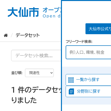
ス
キ
ッ
プ
し
て
大仙市公式
内
データセット
容
フリーワード検索
へ
並び順
一覧から探す
1 件のデータセットが見つか
分野別に探す
りました