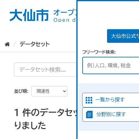
ス
キ
ッ
プ
し
て
大仙市公式
内
データセット
容
フリーワード検索
へ
並び順
一覧から探す
1 件のデータセットが見つか
分野別に探す
りました