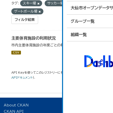
タグ:
スキー場
サッカー場
大仙市オープンデータサ
ゲートボール場
フィルタ結果
グループ一覧
組織一覧
主要体育施設の利用状況
市内主要体育施設の年度ごとの利用状況データです。
CSV
API Keyを使ってこのレジストリーにもアクセス可能です
API
(see
APIドキュメント
).
About CKAN
CKAN API