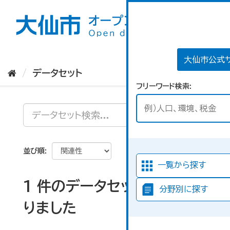
ス
キ
ッ
プ
し
て
大仙市公式
内
データセット
容
フリーワード検索
へ
並び順
一覧から探す
1 件のデータセットが見つか
分野別に探す
りました