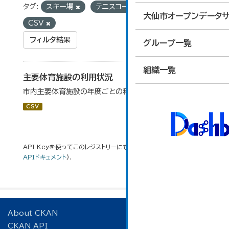
タグ:
スキー場
テニスコート
フォーマット:
大仙市オープンデータサ
CSV
フィルタ結果
グループ一覧
組織一覧
主要体育施設の利用状況
市内主要体育施設の年度ごとの利用状況データです。
CSV
API Keyを使ってこのレジストリーにもアクセス可能です
API
(see
APIドキュメント
).
About CKAN
CKAN API