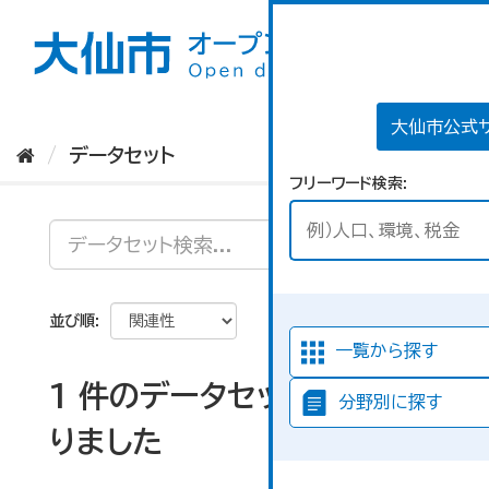
ス
キ
ッ
プ
し
て
大仙市公式
内
データセット
容
フリーワード検索
へ
並び順
一覧から探す
1 件のデータセットが見つか
分野別に探す
りました