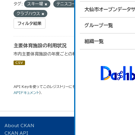
タグ:
スキー場
テニスコート
大仙市オープンデータサ
クラブハウス
フィルタ結果
グループ一覧
組織一覧
主要体育施設の利用状況
市内主要体育施設の年度ごとの利用状況データです。
CSV
API Keyを使ってこのレジストリーにもアクセス可能です
API
(see
APIドキュメント
).
About CKAN
CKAN API