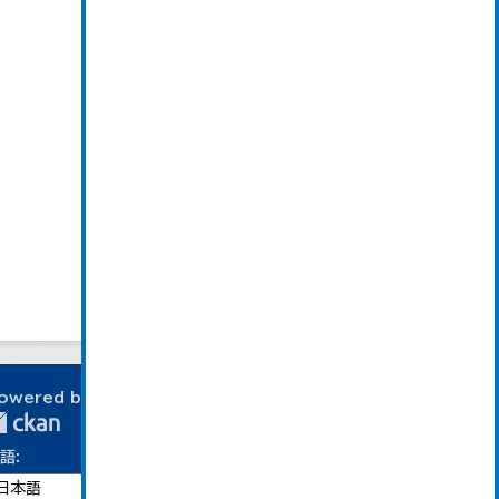
owered by
語