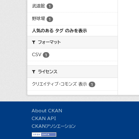
武道館
1
野球場
1
人気のある タグ のみを表示
フォーマット
CSV
1
ライセンス
クリエイティブ・コモンズ 表示
1
About CKAN
CKAN API
CKANアソシエーション