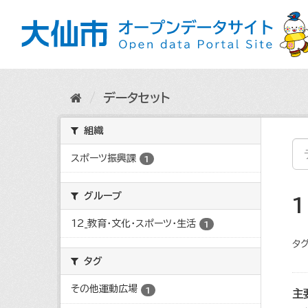
ス
キ
ッ
プ
し
て
内
データセット
容
へ
組織
スポーツ振興課
1
グループ
12_教育・文化・スポーツ・生活
1
タグ
タグ
その他運動広場
1
主