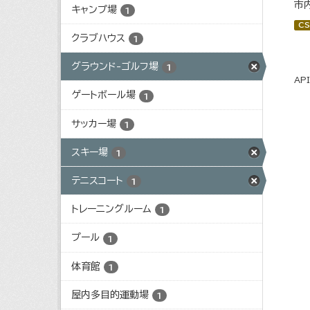
市
キャンプ場
1
CS
クラブハウス
1
グラウンド-ゴルフ場
1
AP
ゲートボール場
1
サッカー場
1
スキー場
1
テニスコート
1
トレーニングルーム
1
プール
1
体育館
1
屋内多目的運動場
1