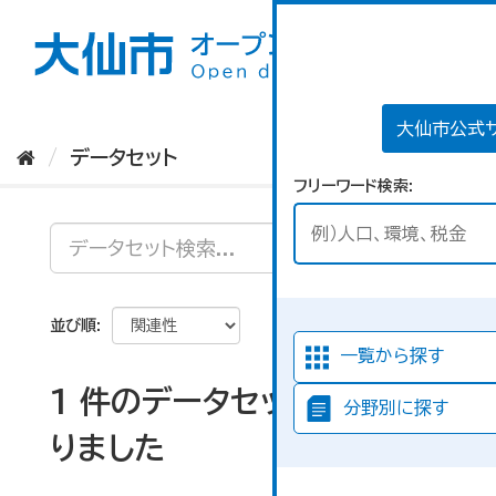
ス
キ
ッ
プ
し
て
大仙市公式
内
データセット
容
フリーワード検索
へ
並び順
一覧から探す
1 件のデータセットが見つか
分野別に探す
りました