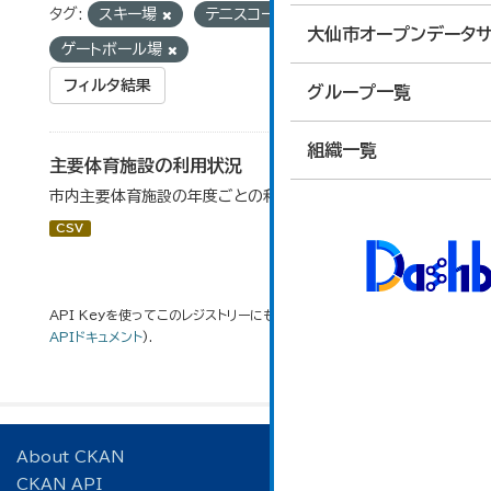
タグ:
スキー場
テニスコート
大仙市オープンデータサ
ゲートボール場
フィルタ結果
グループ一覧
組織一覧
主要体育施設の利用状況
市内主要体育施設の年度ごとの利用状況データです。
CSV
API Keyを使ってこのレジストリーにもアクセス可能です
API
(see
APIドキュメント
).
About CKAN
CKAN API