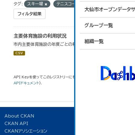
タグ:
スキー場
テニスコート
サッカー場
大仙市オープンデータサ
フィルタ結果
グループ一覧
主要体育施設の利用状況
組織一覧
市内主要体育施設の年度ごとの利用状況データです。
CSV
API Keyを使ってこのレジストリーにもアクセス可能です
API
(see
APIドキュメント
).
About CKAN
CKAN API
CKANアソシエーション