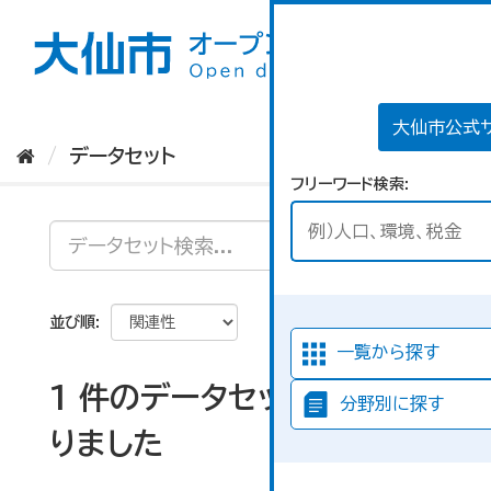
ス
キ
ッ
プ
し
て
大仙市公式
内
データセット
容
フリーワード検索
へ
並び順
一覧から探す
1 件のデータセットが見つか
分野別に探す
りました