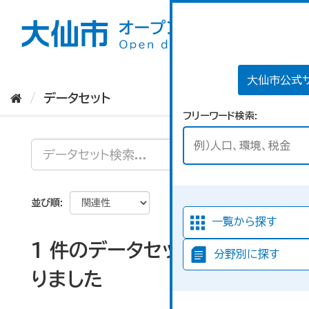
ス
キ
ッ
プ
し
て
大仙市公式
内
データセット
容
フリーワード検索
へ
並び順
一覧から探す
1 件のデータセットが見つか
分野別に探す
りました