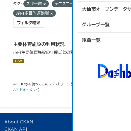
タグ:
スキー場
テニスコート
大仙市オープンデータサ
屋内多目的運動場
フィルタ結果
グループ一覧
組織一覧
主要体育施設の利用状況
市内主要体育施設の年度ごとの利用状況データです。
CSV
API Keyを使ってこのレジストリーにもアクセス可能です
API
(see
APIドキュメント
).
About CKAN
CKAN API