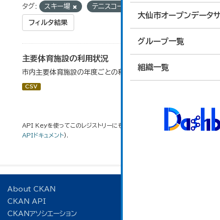
タグ:
スキー場
テニスコート
武道館
大仙市オープンデータサ
フィルタ結果
グループ一覧
主要体育施設の利用状況
組織一覧
市内主要体育施設の年度ごとの利用状況データです。
CSV
API Keyを使ってこのレジストリーにもアクセス可能です
API
(see
APIドキュメント
).
About CKAN
CKAN API
CKANアソシエーション