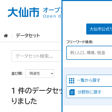
ス
キ
ッ
プ
し
て
大仙市公式
内
データセット
容
フリーワード検索
へ
並び順
一覧から探す
1 件のデータセットが見つか
分野別に探す
りました