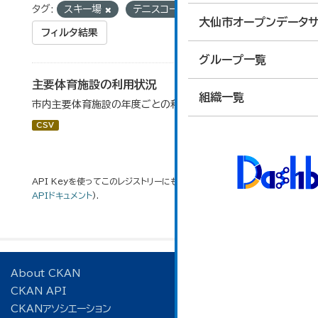
タグ:
スキー場
テニスコート
野球場
大仙市オープンデータサ
フィルタ結果
グループ一覧
主要体育施設の利用状況
組織一覧
市内主要体育施設の年度ごとの利用状況データです。
CSV
API Keyを使ってこのレジストリーにもアクセス可能です
API
(see
APIドキュメント
).
About CKAN
CKAN API
CKANアソシエーション