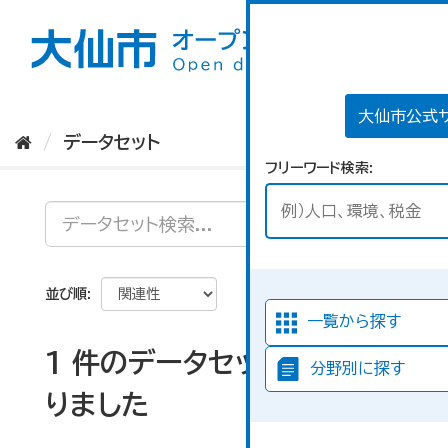
ス
キ
ッ
プ
し
て
大仙市公式
内
データセット
容
フリーワード検索
へ
並び順
一覧から探す
1 件のデータセットが見つか
分野別に探す
りました