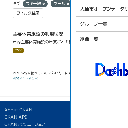
タグ:
スキー場
プール
大仙市オープンデータサ
フィルタ結果
グループ一覧
主要体育施設の利用状況
組織一覧
市内主要体育施設の年度ごとの利用状況データです。
CSV
API Keyを使ってこのレジストリーにもアクセス可能です
API
(see
APIドキュメント
).
About CKAN
CKAN API
CKANアソシエーション