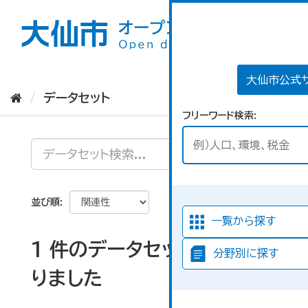
ス
キ
ッ
プ
し
て
大仙市公式
内
データセット
容
フリーワード検索
へ
並び順
一覧から探す
1 件のデータセットが見つか
分野別に探す
りました