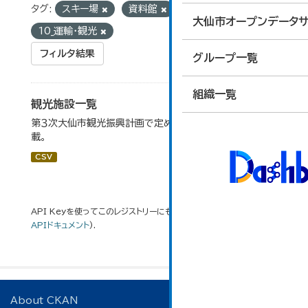
タグ:
スキー場
資料館
グループ:
大仙市オープンデータサ
10_運輸・観光
フィルタ結果
グループ一覧
組織一覧
観光施設一覧
第３次大仙市観光振興計画で定めた、主要観光施設を掲
載。
CSV
API Keyを使ってこのレジストリーにもアクセス可能です
API
(see
APIドキュメント
).
About CKAN