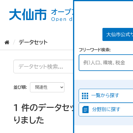
ス
キ
ッ
プ
し
て
大仙市公式
内
データセット
容
フリーワード検索
へ
並び順
一覧から探す
1 件のデータセットが見つか
分野別に探す
りました