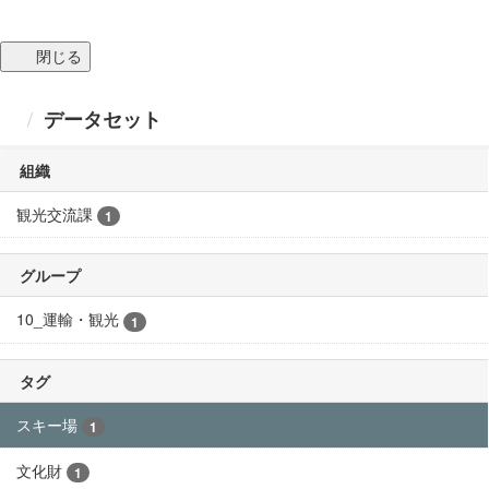
閉じる
データセット
組織
観光交流課
1
グループ
10_運輸・観光
1
タグ
スキー場
1
文化財
1