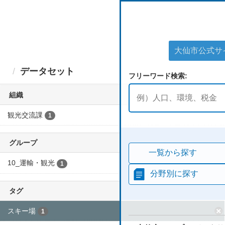
ス
キ
ッ
プ
し
て
大仙市公式
内
データセット
容
フリーワード検索
へ
組織
観光交流課
1
グループ
一覧から探す
10_運輸・観光
1
分野別に探す
タグ
スキー場
1