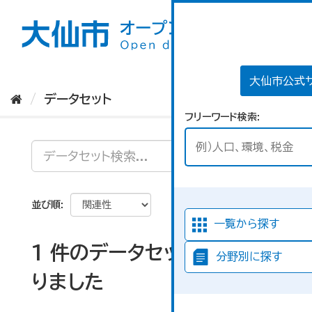
ス
キ
ッ
プ
し
て
大仙市公式
内
データセット
容
フリーワード検索
へ
並び順
一覧から探す
1 件のデータセットが見つか
分野別に探す
りました