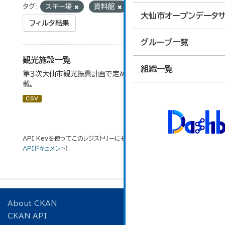
タグ:
スキー場
資料館
道の駅
大仙市オープンデータサ
フィルタ結果
グループ一覧
観光施設一覧
組織一覧
第３次大仙市観光振興計画で定めた、主要観光施設を掲
載。
CSV
API Keyを使ってこのレジストリーにもアクセス可能です
API
(see
APIドキュメント
).
About CKAN
CKAN API