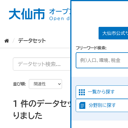
ス
キ
ッ
プ
し
て
大仙市公式
内
データセット
容
フリーワード検索
へ
並び順
一覧から探す
1 件のデータセットが見つか
分野別に探す
りました