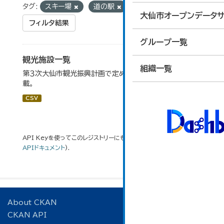
タグ:
スキー場
道の駅
大仙市オープンデータサ
フィルタ結果
グループ一覧
観光施設一覧
組織一覧
第３次大仙市観光振興計画で定めた、主要観光施設を掲
載。
CSV
API Keyを使ってこのレジストリーにもアクセス可能です
API
(see
APIドキュメント
).
About CKAN
CKAN API