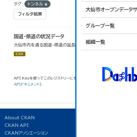
タグ:
トンネル
大仙市オープンデータサ
フィルタ結果
グループ一覧
国道・県道の状況データ
組織一覧
大仙市内を通る国道・県道の延長等データです。
CSV
API Keyを使ってこのレジストリーにもアクセス可能です
API
(see
APIドキュメント
).
About CKAN
CKAN API
CKANアソシエーション