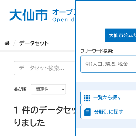
ス
キ
ッ
プ
し
て
大仙市公式
内
データセット
容
フリーワード検索
へ
並び順
一覧から探す
1 件のデータセットが見つか
分野別に探す
りました