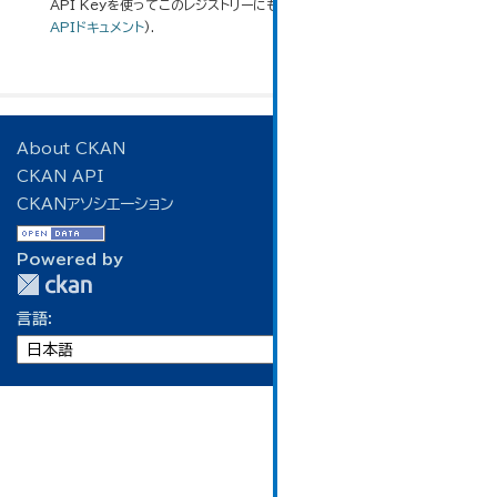
API Keyを使ってこのレジストリーにもアクセス可能です
API
(see
APIドキュメント
).
About CKAN
CKAN API
CKANアソシエーション
Powered by
言語