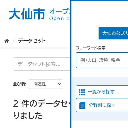
ス
キ
ッ
プ
し
て
大仙市公式
内
データセット
容
フリーワード検索
へ
並び順
一覧から探す
2 件のデータセットが見つか
分野別に探す
りました