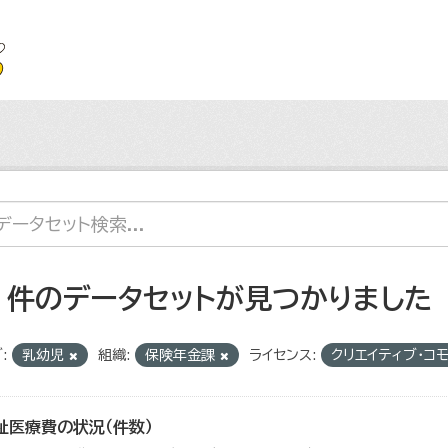
2 件のデータセットが見つかりました
:
乳幼児
組織:
保険年金課
ライセンス:
クリエイティブ・コ
祉医療費の状況（件数）