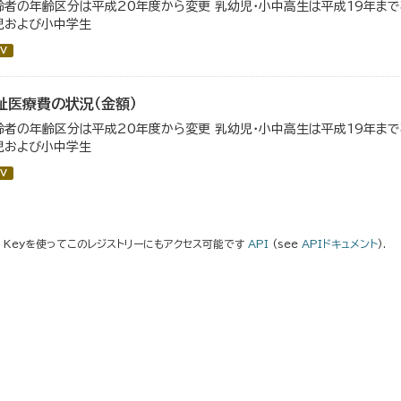
齢者の年齢区分は平成20年度から変更 乳幼児・小中高生は平成19年ま
児および小中学生
V
祉医療費の状況（金額）
齢者の年齢区分は平成20年度から変更 乳幼児・小中高生は平成19年ま
児および小中学生
V
I Keyを使ってこのレジストリーにもアクセス可能です
API
(see
APIドキュメント
).