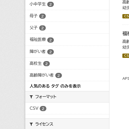
高
小中学生
2
幼
母子
2
CS
父子
2
福
福祉医療
2
高
幼
障がい者
2
CS
高校生
2
高齢障がい者
2
AP
人気のある タグ のみを表示
フォーマット
CSV
2
ライセンス