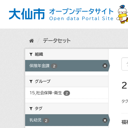
ス
キ
ッ
プ
し
て
内
データセット
容
へ
組織
保険年金課
2
グループ
15_社会保障・衛生
2
タグ
タグ
乳幼児
2
福