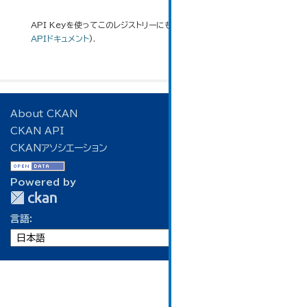
API Keyを使ってこのレジストリーにもアクセス可能です
API
(see
APIドキュメント
).
About CKAN
CKAN API
CKANアソシエーション
Powered by
言語