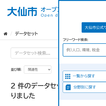
ス
キ
ッ
プ
し
て
大仙市公式
内
データセット
容
フリーワード検索
へ
並び順
一覧から探す
2 件のデータセットが見つか
分野別に探す
りました